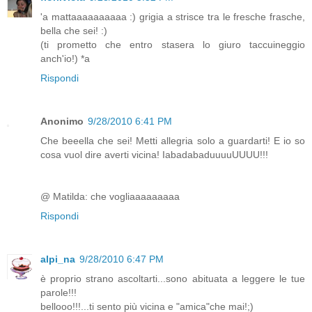
'a mattaaaaaaaaaa :) grigia a strisce tra le fresche frasche,
bella che sei! :)
(ti prometto che entro stasera lo giuro taccuineggio
anch'io!) *a
Rispondi
Anonimo
9/28/2010 6:41 PM
Che beeella che sei! Metti allegria solo a guardarti! E io so
cosa vuol dire averti vicina! IabadabaduuuuUUUU!!!
@ Matilda: che vogliaaaaaaaaa
Rispondi
alpi_na
9/28/2010 6:47 PM
è proprio strano ascoltarti...sono abituata a leggere le tue
parole!!!
bellooo!!!...ti sento più vicina e "amica"che mai!;)