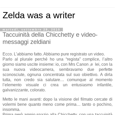
Zelda was a writer
martedì, settembre 28, 2010
Taccuinità della Chicchetty e video-
messaggi zeldiani
Ecco. L’abbiamo fatto. Abbiamo pure registrato un video.
Parlo al plurale perché ho una “regista” complice, l’altro
giorno siamo uscite insieme: io, con Mrs Canon ,e lei, con la
sua nuova videocamera, sembravamo due perfette
sconosciute, ognuna concentrata sul suo obiettivo. A dirla
tutta, non credo sia salutare… comunque al momento
l’elemento visuale ci crea un entusiasmo infantile,
galvanizzante, colorato.
Metto le mani avanti: dopo la visione del filmato cercate di
volermi bene quanto meno come prima… tanto o pochino,
insomma.
Prima però ampio spazio alla Chicchetty, con una taccuinità